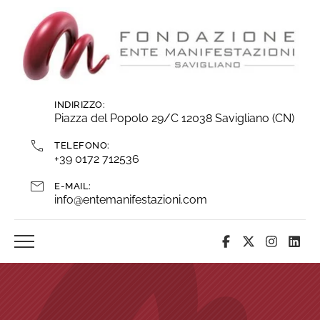
Vai
ai
contenuti
INDIRIZZO:
Piazza del Popolo 29/C 12038 Savigliano (CN)
TELEFONO:
+39 0172 712536
E-MAIL:
info@entemanifestazioni.com