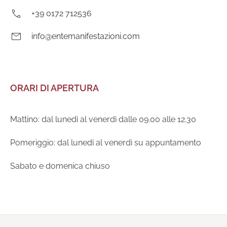
Telefono:
+39 0172 712536
E-
info@entemanifestazioni.com
mail:
ORARI DI APERTURA
Mattino: dal lunedì al venerdì dalle 09.00 alle 12.30
Pomeriggio: dal lunedì al venerdì su appuntamento
Sabato e domenica chiuso