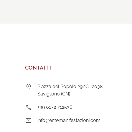
CONTATTI
Indirizzo:
Piazza del Popolo 29/C 12038
Savigliano (CN)
Telefono:
+39 0172 712536
E-
info@entemanifestazioni.com
mail: