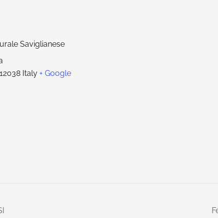
urale Saviglianese
a
12038
Italy
+ Google
I
F