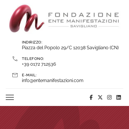
Vai
ai
contenuti
INDIRIZZO:
Piazza del Popolo 29/C 12038 Savigliano (CN)
TELEFONO:
+39 0172 712536
E-MAIL:
info@entemanifestazioni.com