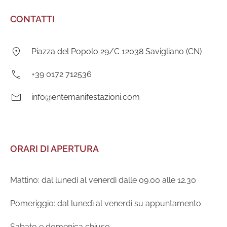
CONTATTI
Indirizzo:
Piazza del Popolo 29/C 12038 Savigliano (CN)
Telefono:
+39 0172 712536
E-
info@entemanifestazioni.com
mail:
ORARI DI APERTURA
Mattino: dal lunedì al venerdì dalle 09.00 alle 12.30
Pomeriggio: dal lunedì al venerdì su appuntamento
Sabato e domenica chiuso