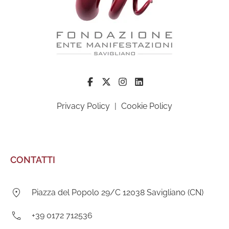
Privacy Policy
|
Cookie Policy
CONTATTI
Indirizzo:
Piazza del Popolo 29/C 12038 Savigliano (CN)
Telefono:
+39 0172 712536