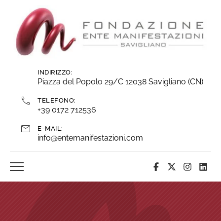
Vai
ai
contenuti
INDIRIZZO:
Piazza del Popolo 29/C 12038 Savigliano (CN)
TELEFONO:
+39 0172 712536
E-MAIL:
info@entemanifestazioni.com