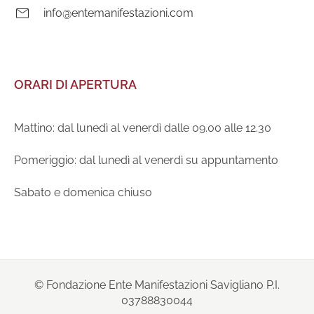
E-
info@entemanifestazioni.com
mail:
ORARI DI APERTURA
Mattino: dal lunedì al venerdì dalle 09.00 alle 12.30
Pomeriggio: dal lunedì al venerdì su appuntamento
Sabato e domenica chiuso
© Fondazione Ente Manifestazioni Savigliano P.I.
03788830044