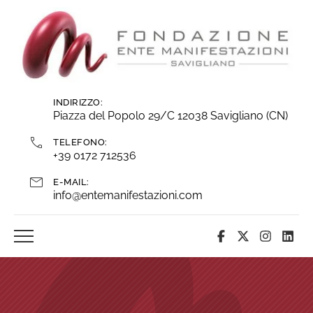
Vai
ai
contenuti
INDIRIZZO:
Piazza del Popolo 29/C 12038 Savigliano (CN)
TELEFONO:
+39 0172 712536
E-MAIL:
info@entemanifestazioni.com