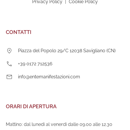
Privacy Policy
|
Cookie Policy
CONTATTI
Indirizzo:
Piazza del Popolo 29/C 12038 Savigliano (CN)
Telefono:
+39 0172 712536
E-
info@entemanifestazioni.com
mail:
ORARI DI APERTURA
Mattino: dal lunedì al venerdì dalle 09.00 alle 12.30