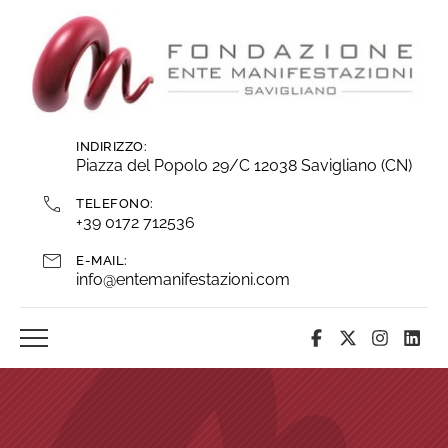
Vai
ai
contenuti
INDIRIZZO:
Piazza del Popolo 29/C 12038 Savigliano (CN)
TELEFONO:
+39 0172 712536
E-MAIL:
info@entemanifestazioni.com