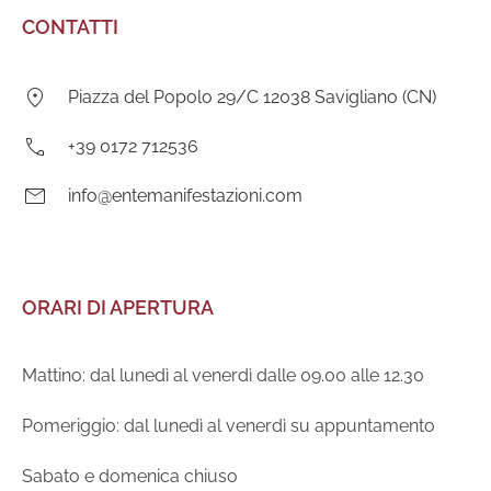
CONTATTI
Indirizzo:
Piazza del Popolo 29/C 12038 Savigliano (CN)
Telefono:
+39 0172 712536
E-
info@entemanifestazioni.com
mail:
ORARI DI APERTURA
Mattino: dal lunedì al venerdì dalle 09.00 alle 12.30
Pomeriggio: dal lunedì al venerdì su appuntamento
Sabato e domenica chiuso