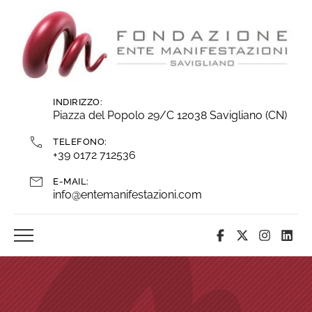
Vai
ai
contenuti
INDIRIZZO:
Piazza del Popolo 29/C 12038 Savigliano (CN)
TELEFONO:
+39 0172 712536
E-MAIL:
info@entemanifestazioni.com