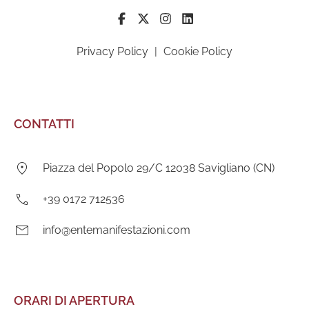
Privacy Policy
|
Cookie Policy
CONTATTI
Indirizzo:
Piazza del Popolo 29/C 12038 Savigliano (CN)
Telefono:
+39 0172 712536
E-
info@entemanifestazioni.com
mail:
ORARI DI APERTURA