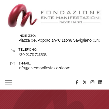
Vai
ai
contenuti
INDIRIZZO:
Piazza del Popolo 29/C 12038 Savigliano (CN)
TELEFONO:
+39 0172 712536
E-MAIL:
info@entemanifestazioni.com