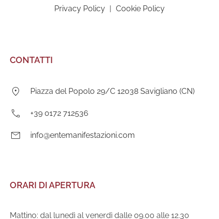
Privacy Policy
|
Cookie Policy
CONTATTI
Indirizzo:
Piazza del Popolo 29/C 12038 Savigliano (CN)
Telefono:
+39 0172 712536
E-
info@entemanifestazioni.com
mail:
ORARI DI APERTURA
Mattino: dal lunedì al venerdì dalle 09.00 alle 12.30