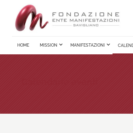
Vai
ai
contenuti
HOME
MISSION
MANIFESTAZIONI
CALEND
Calendario eventi