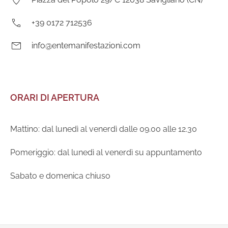
Telefono:
+39 0172 712536
E-
info@entemanifestazioni.com
mail:
ORARI DI APERTURA
Mattino: dal lunedì al venerdì dalle 09.00 alle 12.30
Pomeriggio: dal lunedì al venerdì su appuntamento
Sabato e domenica chiuso