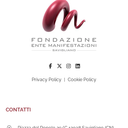
Privacy Policy
|
Cookie Policy
CONTATTI
Indirizzo:
Piazza del Popolo 29/C 12038 Savigliano (CN)