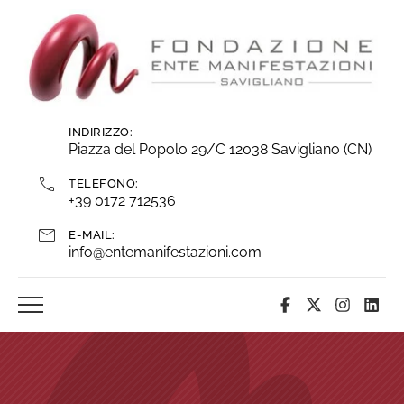
Vai
ai
contenuti
INDIRIZZO:
Piazza del Popolo 29/C 12038 Savigliano (CN)
TELEFONO:
+39 0172 712536
E-MAIL:
info@entemanifestazioni.com