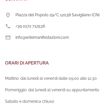
Indirizzo:
Piazza del Popolo 29/C 12038 Savigliano (CN)
Telefono:
+39 0172 712536
E-
info@entemanifestazioni.com
mail:
ORARI DI APERTURA
Mattino: dal lunedì al venerdì dalle 09.00 alle 12.30
Pomeriggio: dal lunedì al venerdì su appuntamento
Sabato e domenica chiuso