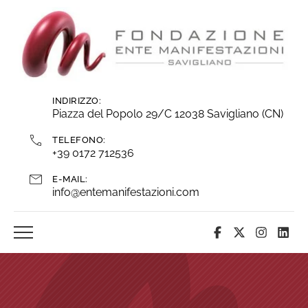
Vai
ai
contenuti
INDIRIZZO:
Piazza del Popolo 29/C 12038 Savigliano (CN)
TELEFONO:
+39 0172 712536
E-MAIL:
info@entemanifestazioni.com