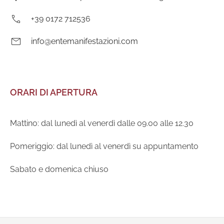
Telefono:
+39 0172 712536
E-
info@entemanifestazioni.com
mail:
ORARI DI APERTURA
Mattino: dal lunedì al venerdì dalle 09.00 alle 12.30
Pomeriggio: dal lunedì al venerdì su appuntamento
Sabato e domenica chiuso