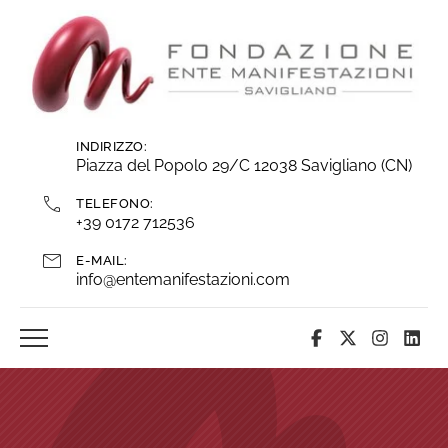
Vai
ai
contenuti
INDIRIZZO:
Piazza del Popolo 29/C 12038 Savigliano (CN)
TELEFONO:
+39 0172 712536
E-MAIL:
info@entemanifestazioni.com