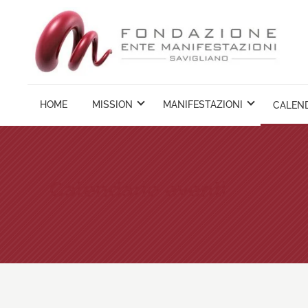
Vai
ai
contenuti
HOME
MISSION
MANIFESTAZIONI
CALEND
Calendario eventi