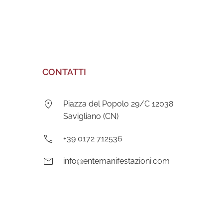
CONTATTI
Indirizzo:
Piazza del Popolo 29/C 12038
Savigliano (CN)
Telefono:
+39 0172 712536
E-
info@entemanifestazioni.com
mail: