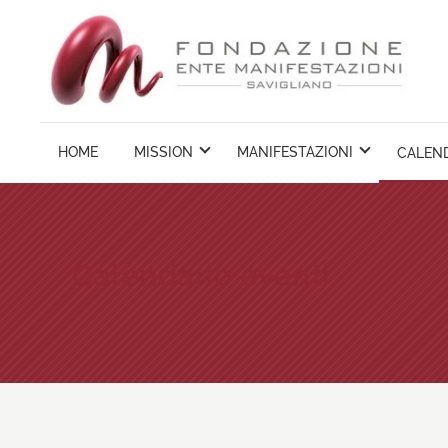
Vai
ai
contenuti
HOME
MISSION
MANIFESTAZIONI
CALEND
Calendario eventi