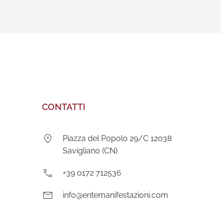
CONTATTI
Indirizzo:
Piazza del Popolo 29/C 12038
Savigliano (CN)
Telefono:
+39 0172 712536
E-
info@entemanifestazioni.com
mail: