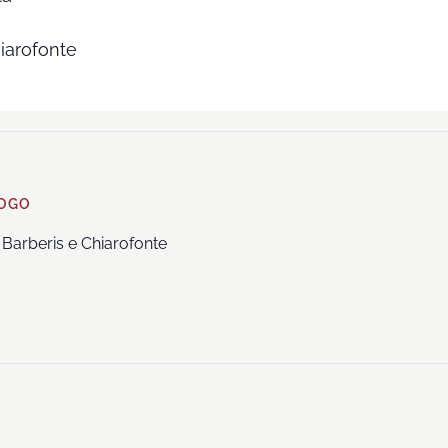
hiarofonte
OGO
 Barberis e Chiarofonte