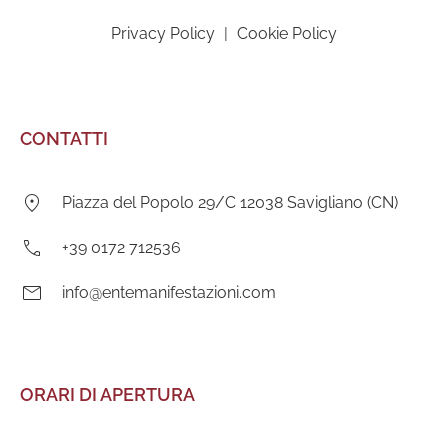
Privacy Policy
|
Cookie Policy
CONTATTI
Indirizzo:
Piazza del Popolo 29/C 12038 Savigliano (CN)
Telefono:
+39 0172 712536
E-
info@entemanifestazioni.com
mail:
ORARI DI APERTURA