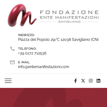
Vai
ai
contenuti
INDIRIZZO:
Piazza del Popolo 29/C 12038 Savigliano (CN)
TELEFONO:
+39 0172 712536
E-MAIL:
info@entemanifestazioni.com