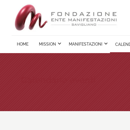
Vai
ai
contenuti
HOME
MISSION
MANIFESTAZIONI
CALEND
Calendario eventi