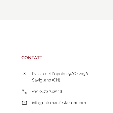
CONTATTI
Indirizzo:
Piazza del Popolo 29/C 12038
Savigliano (CN)
Telefono:
+39 0172 712536
E-
info@entemanifestazioni.com
mail: