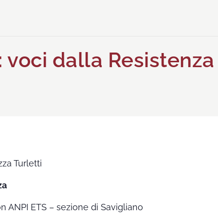
: voci dalla Resistenz
za Turletti
za
on ANPI ETS – sezione di Savigliano