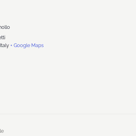
nollo
tti
Italy
+ Google Maps
ale