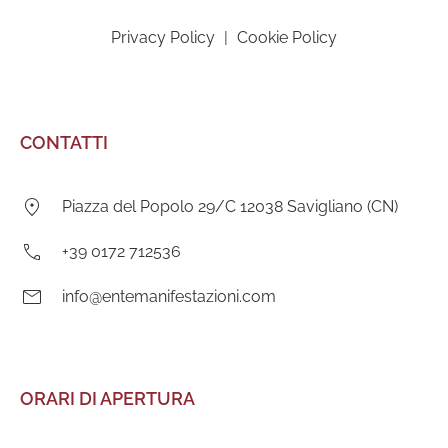
Privacy Policy
|
Cookie Policy
CONTATTI
Indirizzo:
Piazza del Popolo 29/C 12038 Savigliano (CN)
Telefono:
+39 0172 712536
E-
info@entemanifestazioni.com
mail:
ORARI DI APERTURA