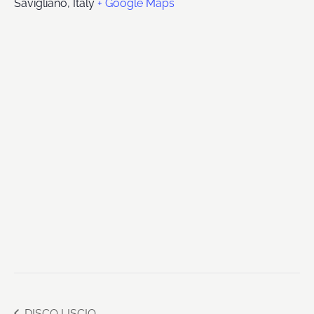
Savigliano
,
Italy
+ Google Maps
DISCO LISCIO