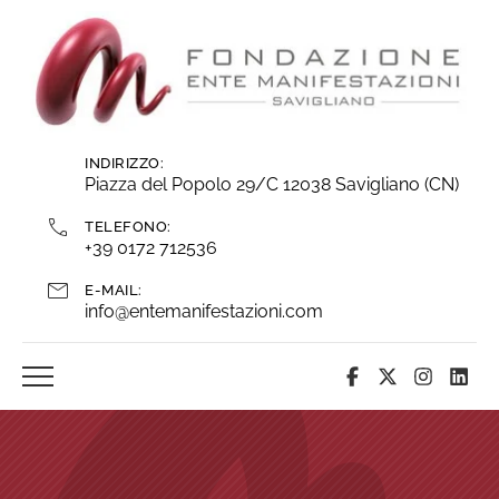
Vai
ai
contenuti
INDIRIZZO:
Piazza del Popolo 29/C 12038 Savigliano (CN)
TELEFONO:
+39 0172 712536
E-MAIL:
info@entemanifestazioni.com