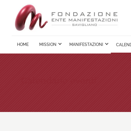
Vai
ai
contenuti
HOME
MISSION
MANIFESTAZIONI
CALEND
Calendario eventi