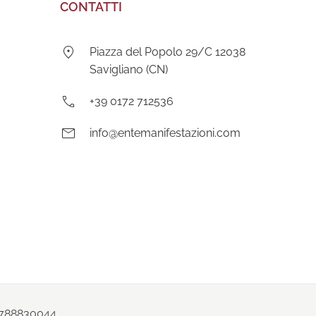
CONTATTI
Indirizzo:
Piazza del Popolo 29/C 12038
Savigliano (CN)
Telefono:
+39 0172 712536
E-
info@entemanifestazioni.com
mail:
03788830044