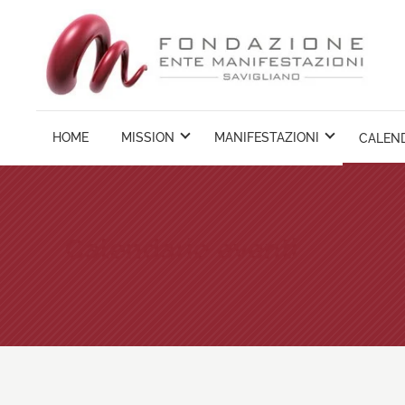
Vai
ai
contenuti
HOME
MISSION
MANIFESTAZIONI
CALEND
Calendario eventi