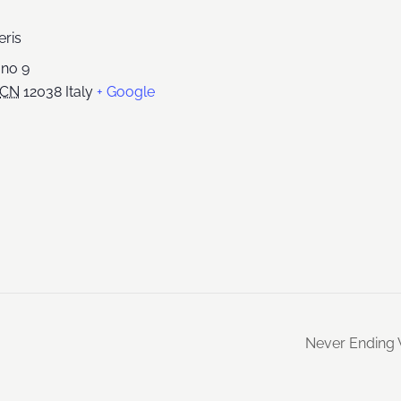
eris
ano 9
CN
12038
Italy
+ Google
Never Ending