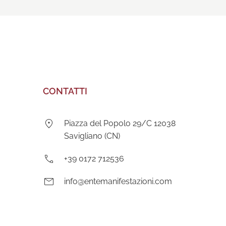
CONTATTI
Indirizzo:
Piazza del Popolo 29/C 12038
Savigliano (CN)
Telefono:
+39 0172 712536
E-
info@entemanifestazioni.com
mail: