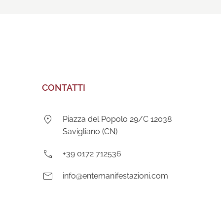
CONTATTI
Indirizzo:
Piazza del Popolo 29/C 12038
Savigliano (CN)
Telefono:
+39 0172 712536
E-
info@entemanifestazioni.com
mail: