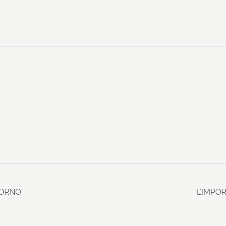
IORNO”
L’IMPO