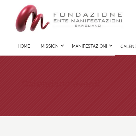
Vai
ai
contenuti
HOME
MISSION
MANIFESTAZIONI
CALEND
Calendario eventi