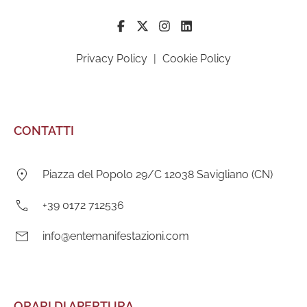
Privacy Policy
|
Cookie Policy
CONTATTI
Indirizzo:
Piazza del Popolo 29/C 12038 Savigliano (CN)
Telefono:
+39 0172 712536
E-
info@entemanifestazioni.com
mail:
ORARI DI APERTURA