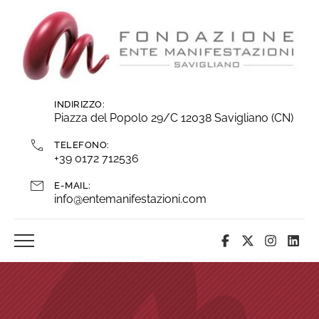
Vai
ai
contenuti
INDIRIZZO:
Piazza del Popolo 29/C 12038 Savigliano (CN)
TELEFONO:
+39 0172 712536
E-MAIL:
info@entemanifestazioni.com