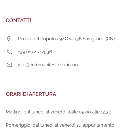
CONTATTI
Indirizzo:
Piazza del Popolo 29/C 12038 Savigliano (CN)
Telefono:
+39 0172 712536
E-
info@entemanifestazioni.com
mail:
ORARI DI APERTURA
Mattino: dal lunedì al venerdì dalle 09.00 alle 12.30
Pomeriggio: dal lunedì al venerdì su appuntamento