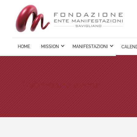
Vai
ai
contenuti
HOME
MISSION
MANIFESTAZIONI
CALEND
Calendario eventi