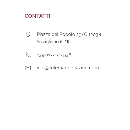
CONTATTI
Indirizzo:
Piazza del Popolo 29/C 12038
Savigliano (CN)
Telefono:
+39 0172 712536
E-
info@entemanifestazioni.com
mail: