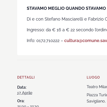
STAVAMO MEGLIO QUANDO STAVAMO 
Di e con Stefano Masciarelli e Fabrizio 
Ingresso: da € 16 a € 22 secondo l’ordin
Info: 0172.710222 –
cultura@comune.savig
DETTAGLI
LUOGO
Teatro Mila
Data:
17 Aprile
Piazza Turle
Ora:
Savigliano
,
21:00 - 22:30