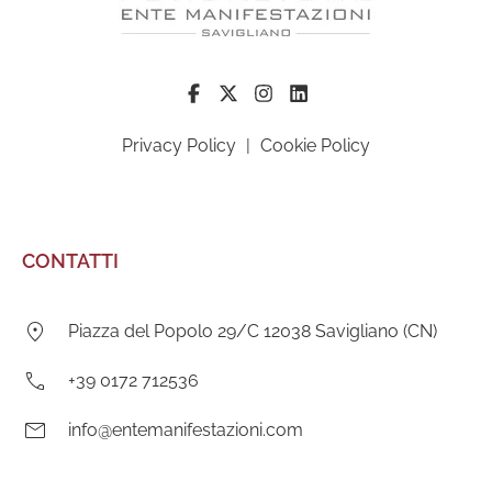
Privacy Policy
|
Cookie Policy
CONTATTI
Indirizzo:
Piazza del Popolo 29/C 12038 Savigliano (CN)
Telefono:
+39 0172 712536
E-
info@entemanifestazioni.com
mail: