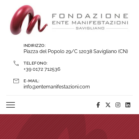
Vai
ai
contenuti
INDIRIZZO:
Piazza del Popolo 29/C 12038 Savigliano (CN)
TELEFONO:
+39 0172 712536
E-MAIL:
info@entemanifestazioni.com