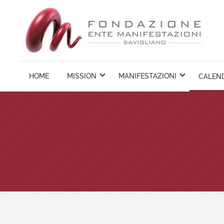
Vai
ai
contenuti
HOME
MISSION
MANIFESTAZIONI
CALEND
Calendario eventi