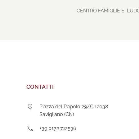
CENTRO FAMIGLIE E LUDOT
CONTATTI
Indirizzo:
Piazza del Popolo 29/C 12038
Savigliano (CN)
Telefono:
+39 0172 712536