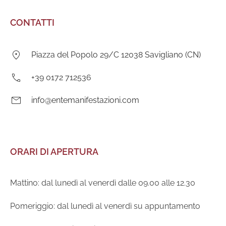
CONTATTI
Indirizzo:
Piazza del Popolo 29/C 12038 Savigliano (CN)
Telefono:
+39 0172 712536
E-
info@entemanifestazioni.com
mail:
ORARI DI APERTURA
Mattino: dal lunedì al venerdì dalle 09.00 alle 12.30
Pomeriggio: dal lunedì al venerdì su appuntamento