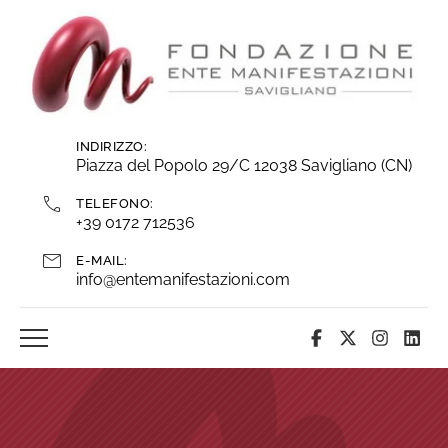
Vai
ai
contenuti
INDIRIZZO:
Piazza del Popolo 29/C 12038 Savigliano (CN)
TELEFONO:
+39 0172 712536
E-MAIL:
info@entemanifestazioni.com