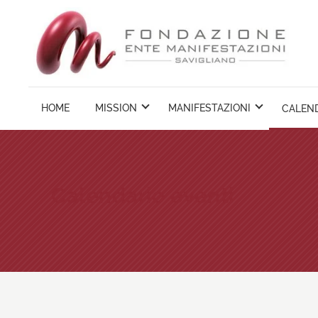
Vai
ai
contenuti
HOME
MISSION
MANIFESTAZIONI
CALEND
Calendario eventi