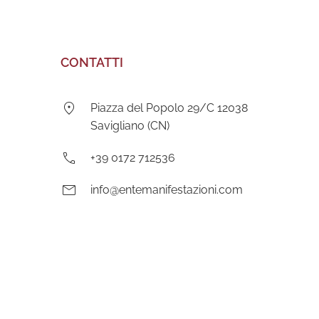
CONTATTI
Indirizzo:
Piazza del Popolo 29/C 12038
Savigliano (CN)
Telefono:
+39 0172 712536
E-
info@entemanifestazioni.com
mail: