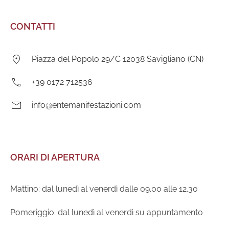
CONTATTI
Indirizzo:
Piazza del Popolo 29/C 12038 Savigliano (CN)
Telefono:
+39 0172 712536
E-
info@entemanifestazioni.com
mail:
ORARI DI APERTURA
Mattino: dal lunedì al venerdì dalle 09.00 alle 12.30
Pomeriggio: dal lunedì al venerdì su appuntamento