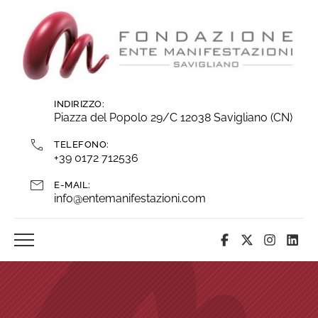
Vai
ai
contenuti
INDIRIZZO:
Piazza del Popolo 29/C 12038 Savigliano (CN)
TELEFONO:
+39 0172 712536
E-MAIL:
info@entemanifestazioni.com